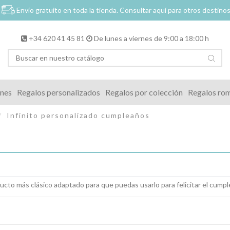
Envío gratuito en toda la tienda.
Consultar aquí para otros destino
+34 620 41 45 81
De lunes a viernes de 9:00 a 18:00 h
ones
Regalos personalizados
Regalos por colección
Regalos ro
Infinito personalizado cumpleaños
ucto más clásico adaptado para que puedas usarlo para felicitar el cumpl