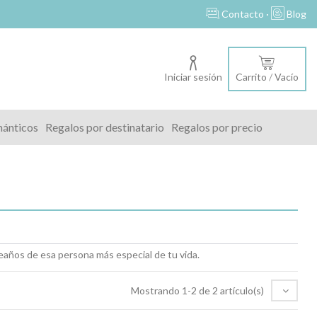
s
Contacto ·
Blog
Iniciar sesión
Carrito
/
Vacío
mánticos
Regalos por destinatario
Regalos por precio
eaños de esa persona más especial de tu vida.
Mostrando 1-2 de 2 artículo(s)