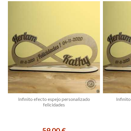
Infinito efecto espejo personalizado
Infinit
felicidades
59,00 €