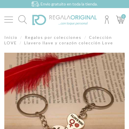
Envío gratuito en toda la tienda.
0
Inicio
Regalos por colecciones
Colección
LOVE
Llavero llave y corazón colección Love