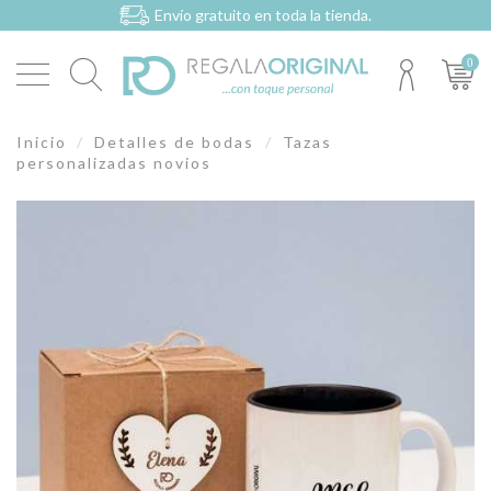
Envío gratuito en toda la tienda.
0
Inicio
Detalles de bodas
Tazas
personalizadas novios