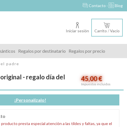
s
Contacto ·
Blog
Iniciar sesión
Carrito
/
Vacío
mánticos
Regalos por destinatario
Regalos por precio
del padre
original - regalo día del
45,00 €
Impuestos incluidos
¡Personalízalo!
cto
oducto presta especial atención a las tildes y faltas, ya que el