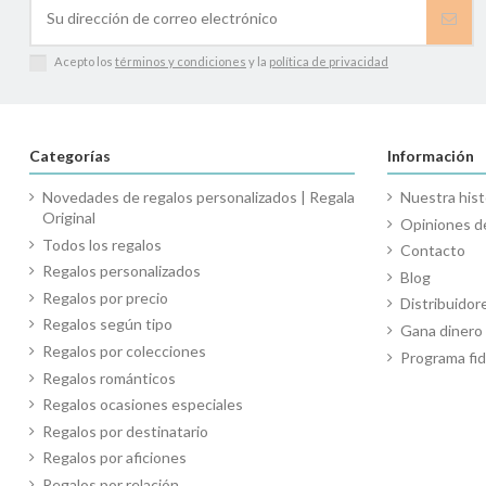
Acepto los
términos y condiciones
y la
política de privacidad
Categorías
Información
Novedades de regalos personalizados | Regala
Nuestra hist
Original
Opiniones de
Todos los regalos
Contacto
Regalos personalizados
Blog
Regalos por precio
Distribuidor
Regalos según tipo
Gana diner
Regalos por colecciones
Programa fid
Regalos románticos
Regalos ocasiones especiales
Regalos por destinatario
Regalos por aficiones
Regalos por relación