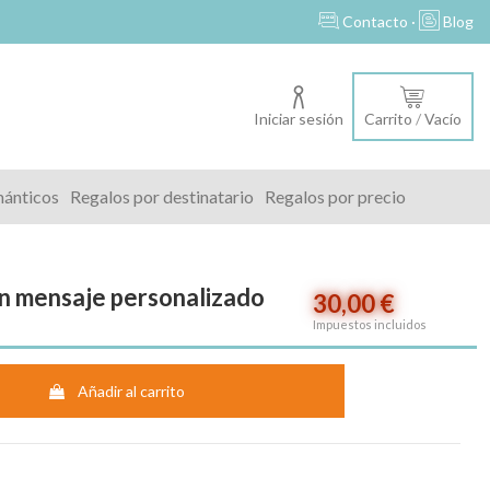
s
Contacto ·
Blog
Iniciar sesión
Carrito
/
Vacío
mánticos
Regalos por destinatario
Regalos por precio
n mensaje personalizado
30,00 €
Impuestos incluidos
Añadir al carrito