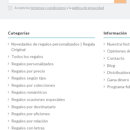
Acepto los
términos y condiciones
y la
política de privacidad
Categorías
Información
Novedades de regalos personalizados | Regala
Nuestra hist
Original
Opiniones de
Todos los regalos
Contacto
Regalos personalizados
Blog
Regalos por precio
Distribuidor
Regalos según tipo
Gana diner
Regalos por colecciones
Programa fid
Regalos románticos
Regalos ocasiones especiales
Regalos por destinatario
Regalos por aficiones
Regalos por relación
Regalos con letras