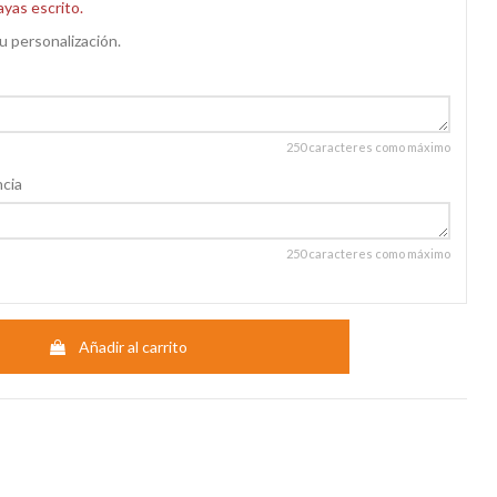
ayas escrito.
u personalización.
250 caracteres como máximo
ncia
250 caracteres como máximo
Añadir al carrito