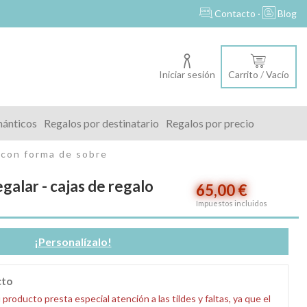
s
Contacto ·
Blog
Iniciar sesión
Carrito
/
Vacío
mánticos
Regalos por destinatario
Regalos por precio
o con forma de sobre
egalar - cajas de regalo
65,00 €
Impuestos incluidos
¡Personalízalo!
cto
oducto presta especial atención a las tildes y faltas, ya que el