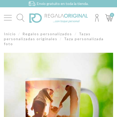
Envío gratuito en toda la tienda.
0
Inicio
Regalos personalizados
Tazas
personalizadas originales
Taza personalizada
foto